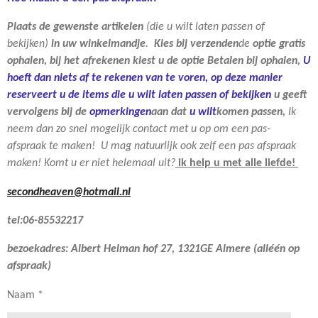
Plaats de gewenste artikelen
(die u wilt laten passen of
bekijken)
in uw winkelmandje
.
Kies bij verzenden
de
optie gratis
ophalen, bij het afrekenen kiest u de optie Betalen bij ophalen,
U
hoeft dan niets af te rekenen van te voren, op deze manier
reserveert u de items die u wilt laten passen of bekijken
u geeft
vervolgens bij de
opmerkingen
aan dat
u wilt
komen passen,
Ik
neem dan zo snel mogelijk contact met u op om een pas-
afspraak te maken! U mag natuurlijk ook zelf een pas afspraak
maken! Komt u er niet helemaal uit?
ik help u met alle liefde!
secondheaven@hotmail.nl
tel:06-85532217
bezoekadres: Albert Helman hof 27, 1321GE Almere (alléén op
afspraak)
Naam *