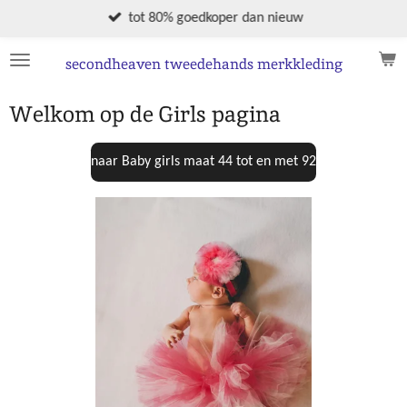
Ga
tot 80% goedkoper dan nieuw
direct
naar
secondheaven tweedehands merkkleding
de
hoofdinhoud
Welkom op de Girls pagina
naar Baby girls maat 44 tot en met 92