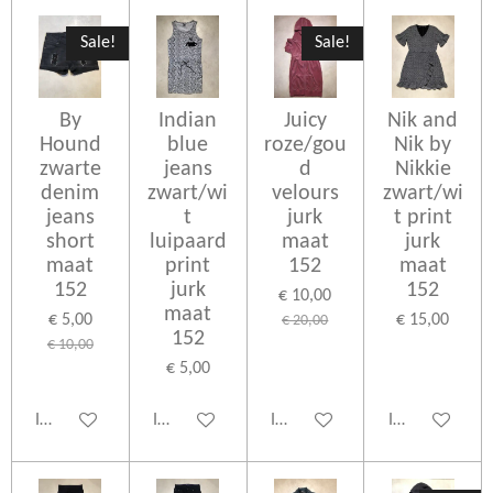
Sale!
Sale!
By
Indian
Juicy
Nik and
Hound
blue
roze/gou
Nik by
zwarte
jeans
d
Nikkie
denim
zwart/wi
velours
zwart/wi
jeans
t
jurk
t print
short
luipaard
maat
jurk
maat
print
152
maat
152
jurk
152
€ 10,00
maat
€ 5,00
€ 15,00
€ 20,00
152
€ 10,00
€ 5,00
In winkelwagen
In winkelwagen
In winkelwagen
In winkelwage