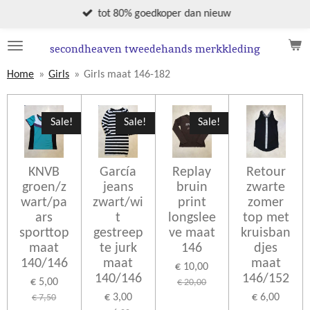
Ga
tot 80% goedkoper dan nieuw
direct
naar
secondheaven tweedehands merkkleding
de
Home
»
Girls
»
Girls maat 146-182
hoofdinhoud
Sale!
Sale!
Sale!
KNVB
García
Replay
Retour
groen/z
jeans
bruin
zwarte
wart/pa
zwart/wi
print
zomer
ars
t
longslee
top met
sporttop
gestreep
ve maat
kruisban
maat
te jurk
146
djes
140/146
maat
maat
€ 10,00
140/146
146/152
€ 5,00
€ 20,00
€ 3,00
€ 6,00
€ 7,50