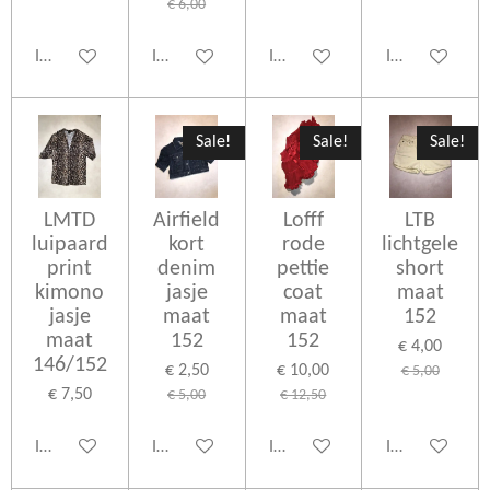
€ 6,00
In winkelwagen
In winkelwagen
In winkelwagen
In winkelwage
Sale!
Sale!
Sale!
LMTD
Airfield
Lofff
LTB
luipaard
kort
rode
lichtgele
print
denim
pettie
short
kimono
jasje
coat
maat
jasje
maat
maat
152
maat
152
152
€ 4,00
146/152
€ 2,50
€ 10,00
€ 5,00
€ 7,50
€ 5,00
€ 12,50
In winkelwagen
In winkelwagen
In winkelwagen
In winkelwage