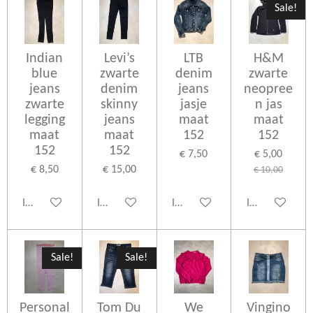
Sale!
Indian
Levi’s
LTB
H&M
blue
zwarte
denim
zwarte
jeans
denim
jeans
neopree
zwarte
skinny
jasje
n jas
legging
jeans
maat
maat
maat
maat
152
152
152
152
€ 7,50
€ 5,00
€ 8,50
€ 15,00
€ 10,00
In winkelwagen
In winkelwagen
In winkelwagen
In winkelwage
Sale!
Sale!
Personal
Tom Du
We
Vingino