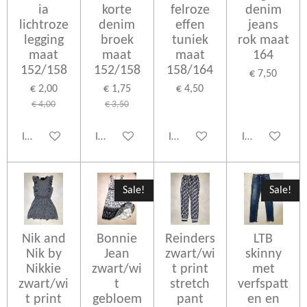
ia
korte
felroze
denim
lichtroze
denim
effen
jeans
legging
broek
tuniek
rok maat
maat
maat
maat
164
152/158
152/158
158/164
€ 7,50
€ 2,00
€ 1,75
€ 4,50
€ 4,00
€ 3,50
In winkelwagen
In winkelwagen
In winkelwagen
In winkelwage
Sale!
Sale!
Nik and
Bonnie
Reinders
LTB
Nik by
Jean
zwart/wi
skinny
Nikkie
zwart/wi
t print
met
zwart/wi
t
stretch
verfspatt
t print
gebloem
pant
en en