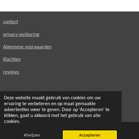
e
l
r
e
n
e
n
contact
privacy verklaring
Algemene voorwaarden
Klachten
reviews
Deze website maakt gebruik van cookies om uw
ervaring te verbeteren en op maat gemaakte
© 2021 - 2026 secondheaven.nl
advertenties weer te geven. Door op ‘Accepteren’ te
Powered by
JouwWeb
klikken, gaat u akkoord met het gebruik van alle
cookies.
Afwijzen
Accepteren
E-mailadres
Telefoonnummer
Kaart