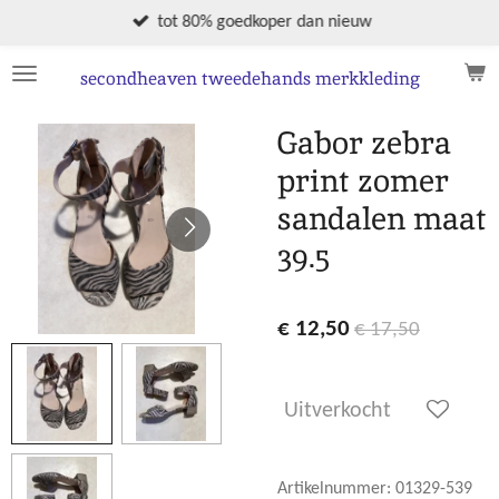
Ga
tot 80% goedkoper dan nieuw
direct
naar
secondheaven tweedehands merkkleding
de
hoofdinhoud
Gabor zebra
print zomer
sandalen maat
39.5
€ 12,50
€ 17,50
Uitverkocht
Artikelnummer:
01329-539