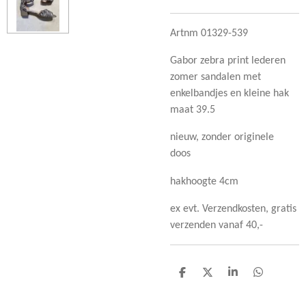
Artnm 01329-539
Gabor zebra print lederen
zomer sandalen met
enkelbandjes en kleine hak
maat 39.5
nieuw, zonder originele
doos
hakhoogte 4cm
ex evt. Verzendkosten, gratis
verzenden vanaf 40,-
D
D
S
D
e
e
h
e
l
e
a
l