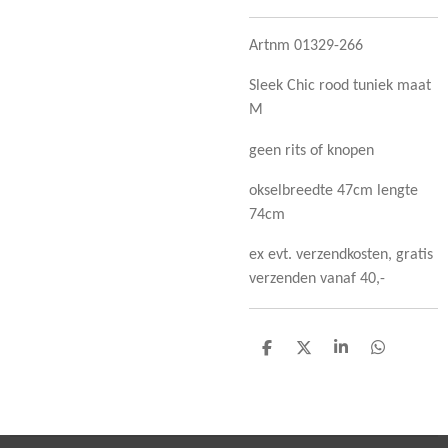
Artnm 01329-266
Sleek Chic rood tuniek maat
M
geen rits of knopen
okselbreedte 47cm lengte
74cm
ex evt. verzendkosten, gratis
verzenden vanaf 40,-
D
D
S
D
e
e
h
e
l
e
a
l
e
l
r
e
n
e
n