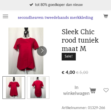
Ga
tot 80% goedkoper dan nieuw
direct
naar
secondheaven tweedehands merkkleding
de
hoofdinhoud
Sleek Chic
rood tuniek
maat M
Sale!
€ 4,00
€ 5,00
In
winkelwagen
Artikelnummer:
01329-266