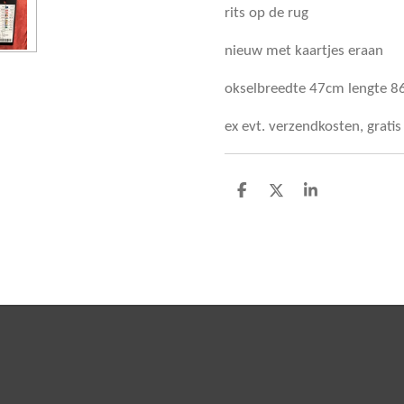
rits op de rug
nieuw met kaartjes eraan
okselbreedte 47cm lengte 
ex evt. verzendkosten, grati
D
D
S
e
e
h
l
e
a
e
l
r
n
e