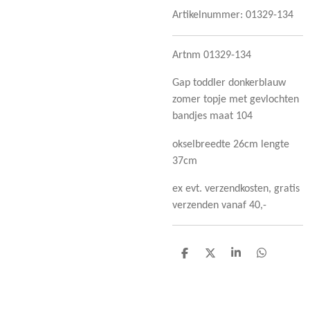
Artikelnummer:
01329-134
Artnm 01329-134
Gap toddler donkerblauw
zomer topje met gevlochten
bandjes maat 104
okselbreedte 26cm lengte
37cm
ex evt. verzendkosten, gratis
verzenden vanaf 40,-
D
D
S
D
e
e
h
e
l
e
a
l
e
l
r
e
n
e
n