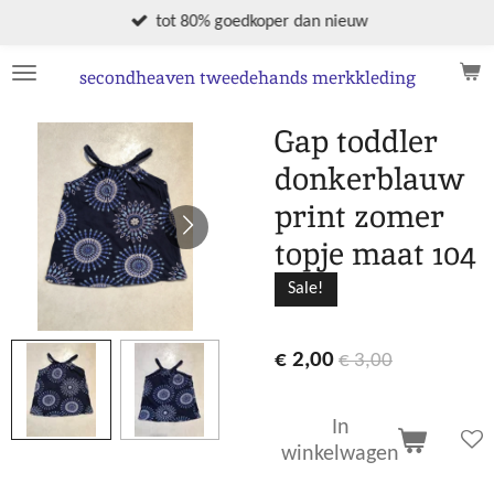
Ga
tot 80% goedkoper dan nieuw
direct
naar
secondheaven tweedehands merkkleding
de
hoofdinhoud
Gap toddler
donkerblauw
print zomer
topje maat 104
Sale!
€ 2,00
€ 3,00
In
winkelwagen