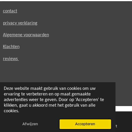
contact
privacy verklaring
Algemene voorwaarden
Klachten
reviews
Deze website maakt gebruik van cookies om uw
© 2021 - 2026 secondheaven.nl
ervaring te verbeteren en op maat gemaakte
Powered by
JouwWeb
advertenties weer te geven. Door op ‘Accepteren’ te
klikken, gaat u akkoord met het gebruik van alle
cookies.
Afwijzen
Accepteren
E-mailadres
Telefoonnummer
Kaart