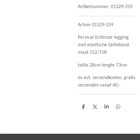
Artikelnummer:
01329-259
Artnm 01329-259
Persical lichtroze legging
met elastische tailleband
maat 152/158
taille 28cm lengte 73cm
ex evt. verzendkosten, gratis
verzenden vanaf 40,-
D
D
S
D
e
e
h
e
l
e
a
l
e
l
r
e
n
e
n