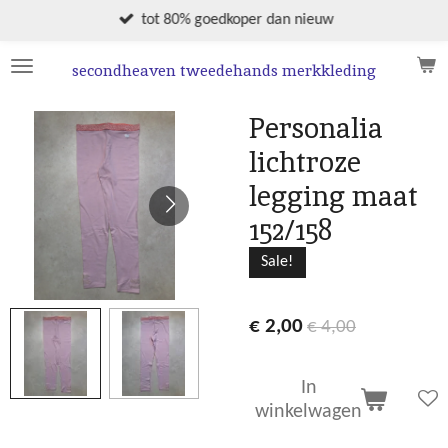
Ga
tot 80% goedkoper dan nieuw
direct
naar
secondheaven tweedehands merkkleding
de
hoofdinhoud
Personalia
lichtroze
legging maat
152/158
Sale!
€ 2,00
€ 4,00
In
winkelwagen