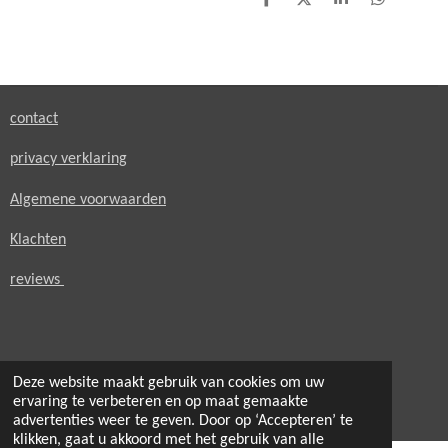
D
D
S
D
e
e
h
e
l
e
a
l
e
l
r
e
n
e
n
contact
privacy verklaring
Algemene voorwaarden
Klachten
reviews
Deze website maakt gebruik van cookies om uw
© 2021 - 2026 secondheaven.nl
ervaring te verbeteren en op maat gemaakte
Powered by
JouwWeb
advertenties weer te geven. Door op ‘Accepteren’ te
klikken, gaat u akkoord met het gebruik van alle