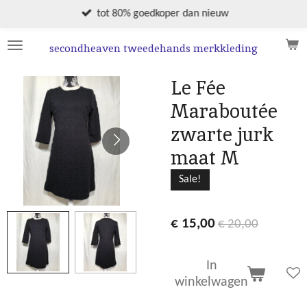
Ga
tot 80% goedkoper dan nieuw
direct
naar
secondheaven tweedehands merkkleding
de
hoofdinhoud
Le Fée
Maraboutée
zwarte jurk
maat M
Sale!
€ 15,00
€ 20,00
In
winkelwagen