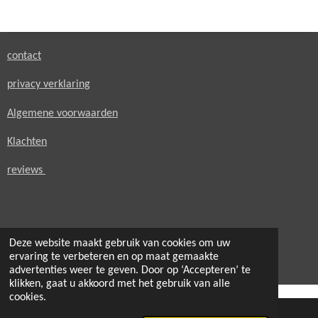
e
l
r
e
n
e
n
contact
privacy verklaring
Algemene voorwaarden
Klachten
reviews
Deze website maakt gebruik van cookies om uw
© 2021 - 2026 secondheaven.nl
ervaring te verbeteren en op maat gemaakte
Powered by
JouwWeb
advertenties weer te geven. Door op ‘Accepteren’ te
klikken, gaat u akkoord met het gebruik van alle
cookies.