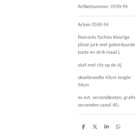
Artikelnummer:
0590-94
Artnm 0590-94
Peacocks fuchsia kleurige
plissé jurk met geborduurde
buste en strik maat L
sluit met rits op de zij
okselbreedte 43cm lengte
94cm
ex evt. verzendkosten, gratis
verzenden vanaf 40,-
D
D
S
D
e
e
h
e
l
e
a
l