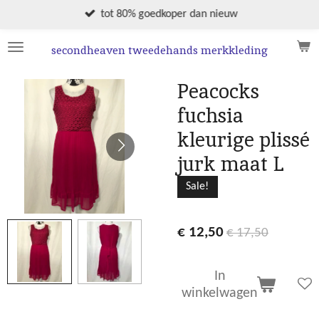
Ga
tot 80% goedkoper dan nieuw
direct
naar
secondheaven tweedehands merkkleding
de
hoofdinhoud
Peacocks
fuchsia
kleurige plissé
jurk maat L
Sale!
€ 12,50
€ 17,50
In
winkelwagen