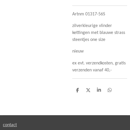
Artnm 01317-56S
zilverkleurige vlinder
kettingen met blauwe strass
steentjes one size
nieuw
ex evt. verzendkosten, gratis
verzenden vanaf 40,-
D
D
S
D
e
e
h
e
l
e
a
l
e
l
r
e
n
e
n
contact