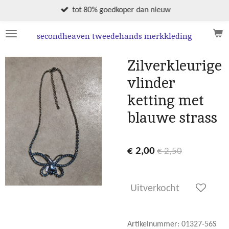
Ga
tot 80% goedkoper dan nieuw
direct
naar
secondheaven tweedehands merkkleding
de
hoofdinhoud
Zilverkleurige
vlinder
ketting met
blauwe strass
€ 2,00
€ 2,50
Uitverkocht
Artikelnummer:
01327-56S