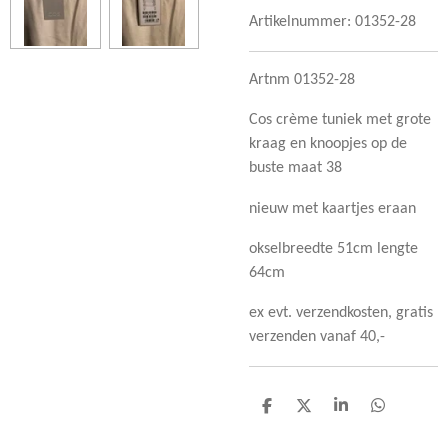
Artikelnummer:
01352-28
Artnm 01352-28
Cos crème tuniek met grote
kraag en knoopjes op de
buste maat 38
nieuw met kaartjes eraan
okselbreedte 51cm lengte
64cm
ex evt. verzendkosten, gratis
verzenden vanaf 40,-
D
D
S
D
e
e
h
e
l
e
a
l