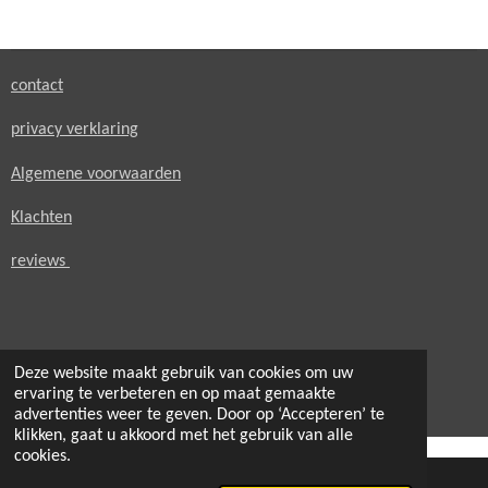
e
l
r
e
n
e
n
contact
privacy verklaring
Algemene voorwaarden
Klachten
reviews
Deze website maakt gebruik van cookies om uw
© 2021 - 2026 secondheaven.nl
ervaring te verbeteren en op maat gemaakte
Powered by
JouwWeb
advertenties weer te geven. Door op ‘Accepteren’ te
klikken, gaat u akkoord met het gebruik van alle
cookies.