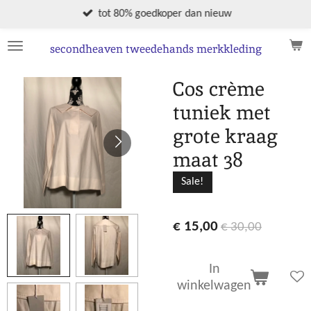
Ga
tot 80% goedkoper dan nieuw
direct
naar
secondheaven tweedehands merkkleding
de
hoofdinhoud
Cos crème
tuniek met
grote kraag
maat 38
Sale!
€ 15,00
€ 30,00
In
winkelwagen