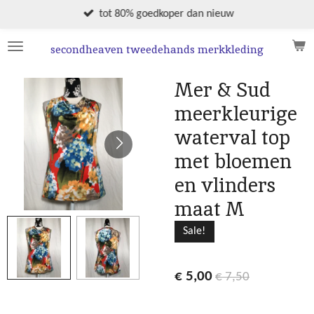
Ga
tot 80% goedkoper dan nieuw
direct
naar
secondheaven tweedehands merkkleding
de
hoofdinhoud
Mer & Sud
meerkleurige
waterval top
met bloemen
en vlinders
maat M
Sale!
€ 5,00
€ 7,50