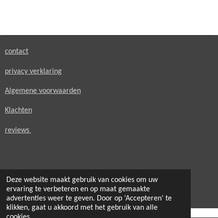
e
e
h
e
l
e
a
l
e
l
r
e
n
e
n
contact
privacy verklaring
Algemene voorwaarden
Klachten
reviews
Deze website maakt gebruik van cookies om uw
© 2021 - 2026 secondheaven.nl
ervaring te verbeteren en op maat gemaakte
Powered by
JouwWeb
advertenties weer te geven. Door op ‘Accepteren’ te
klikken, gaat u akkoord met het gebruik van alle
cookies.