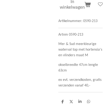
In
winkelwagen
Artikelnummer:
0590-213
Artnm 0590-213
Mer & Sud meerkleurige
waterval top met hortensia's
en vlinders maat M
okselbreedte 47cm lengte
63cm
ex evt. verzendkosten, gratis
verzenden vanaf 40,-
D
D
S
D