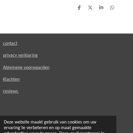
D
D
S
D
e
e
h
e
l
e
a
l
e
l
r
e
n
e
n
contact
privacy verklaring
Algemene voorwaarden
Klachten
reviews
Deze website maakt gebruik van cookies om uw
© 2021 - 2026 secondheaven.nl
ervaring te verbeteren en op maat gemaakte
Powered by
JouwWeb