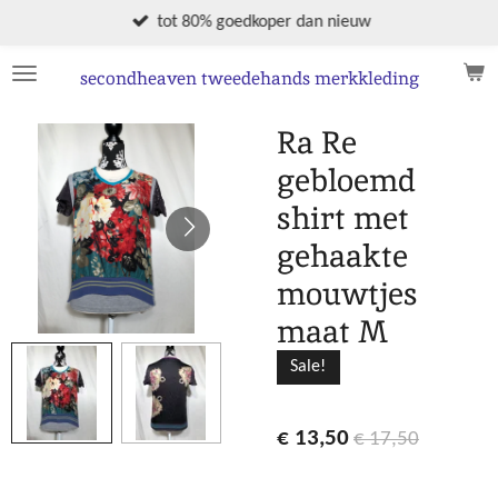
Ga
tot 80% goedkoper dan nieuw
direct
naar
secondheaven tweedehands merkkleding
de
hoofdinhoud
Ra Re
gebloemd
shirt met
gehaakte
mouwtjes
maat M
Sale!
€ 13,50
€ 17,50