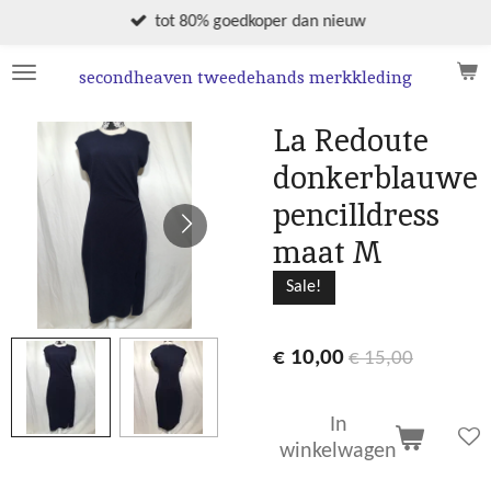
Ga
tot 80% goedkoper dan nieuw
direct
naar
secondheaven tweedehands merkkleding
de
hoofdinhoud
La Redoute
donkerblauwe
pencilldress
maat M
Sale!
€ 10,00
€ 15,00
In
winkelwagen