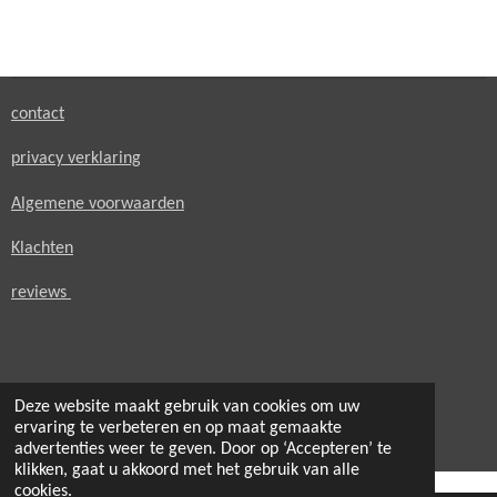
e
e
h
e
l
e
a
l
e
l
r
e
n
e
n
contact
privacy verklaring
Algemene voorwaarden
Klachten
reviews
Deze website maakt gebruik van cookies om uw
© 2021 - 2026 secondheaven.nl
ervaring te verbeteren en op maat gemaakte
Powered by
JouwWeb
advertenties weer te geven. Door op ‘Accepteren’ te
klikken, gaat u akkoord met het gebruik van alle
cookies.