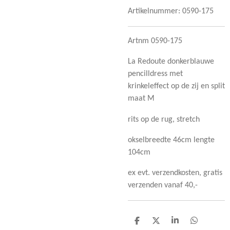
Artikelnummer:
0590-175
Artnm 0590-175
La Redoute donkerblauwe
pencilldress met
krinkeleffect op de zij en split
maat M
rits op de rug, stretch
okselbreedte 46cm lengte
104cm
ex evt. verzendkosten, gratis
verzenden vanaf 40,-
D
D
S
D