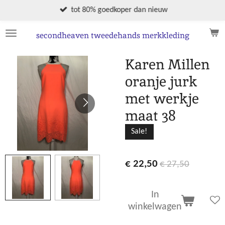
Ga
tot 80% goedkoper dan nieuw
direct
naar
secondheaven tweedehands merkkleding
de
hoofdinhoud
Karen Millen
oranje jurk
met werkje
maat 38
Sale!
€ 22,50
€ 27,50
In
winkelwagen