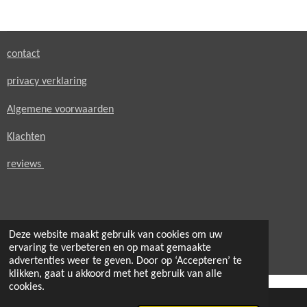
e
l
r
e
n
e
n
contact
privacy verklaring
Algemene voorwaarden
Klachten
reviews
Deze website maakt gebruik van cookies om uw
© 2021 - 2026 secondheaven.nl
ervaring te verbeteren en op maat gemaakte
Powered by
JouwWeb
advertenties weer te geven. Door op ‘Accepteren’ te
klikken, gaat u akkoord met het gebruik van alle
cookies.