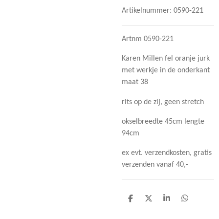
Artikelnummer:
0590-221
Artnm 0590-221
Karen Millen fel oranje jurk
met werkje in de onderkant
maat 38
rits op de zij, geen stretch
okselbreedte 45cm lengte
94cm
ex evt. verzendkosten, gratis
verzenden vanaf 40,-
D
D
S
D
e
e
h
e
l
e
a
l