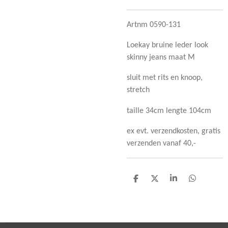
Artnm 0590-131
Loekay bruine leder look
skinny jeans maat M
sluit met rits en knoop,
stretch
taille 34cm lengte 104cm
ex evt. verzendkosten, gratis
verzenden vanaf 40,-
D
D
S
D
e
e
h
e
l
e
a
l
e
l
r
e
n
e
n