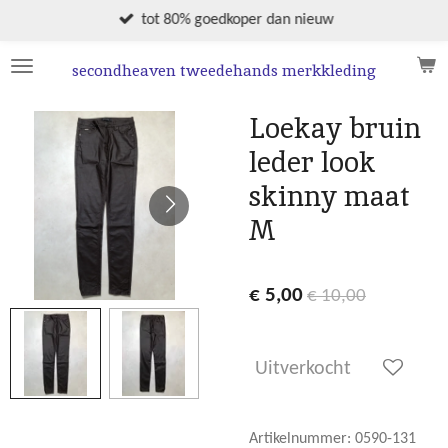
Ga
tot 80% goedkoper dan nieuw
direct
naar
secondheaven tweedehands merkkleding
de
hoofdinhoud
Loekay bruin
leder look
skinny maat
M
€ 5,00
€ 10,00
Uitverkocht
Artikelnummer:
0590-131