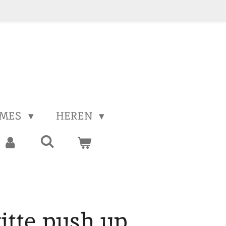
MES
HEREN
itte push up