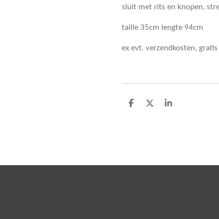
sluit met rits en knopen, st
taille 35cm lengte 94cm
ex evt. verzendkosten, grati
D
D
S
e
e
h
l
e
a
e
l
r
n
e