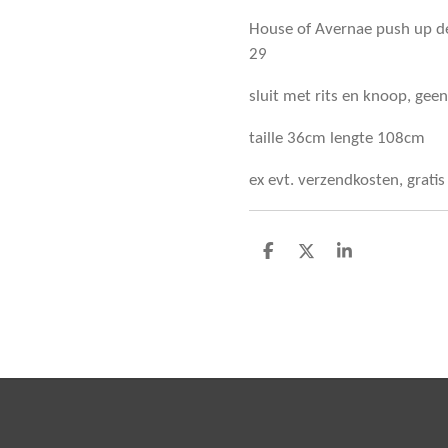
House of Avernae push up d
29
sluit met rits en knoop, gee
taille 36cm lengte 108cm
ex evt. verzendkosten, grati
D
D
S
e
e
h
l
e
a
e
l
r
n
e