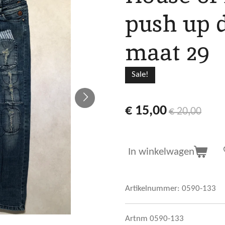
push up 
maat 29
Sale!
€ 15,00
€ 20,00
In winkelwagen
Artikelnummer:
0590-133
Artnm 0590-133