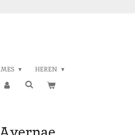
AMES
HEREN
 Avernae