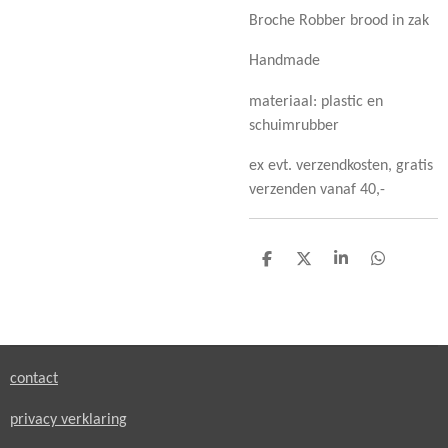
Broche Robber brood in zak
Handmade
materiaal: plastic en
schuimrubber
ex evt. verzendkosten, gratis
verzenden vanaf 40,-
D
D
S
D
e
e
h
e
l
e
a
l
e
l
r
e
n
e
n
contact
privacy verklaring