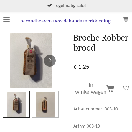
Ga
regelmatig sale!
direct
naar
secondheaven tweedehands merkkleding
de
hoofdinhoud
Broche Robber
brood
€ 1,25
In
winkelwagen
Artikelnummer:
003-10
Artnm 003-10