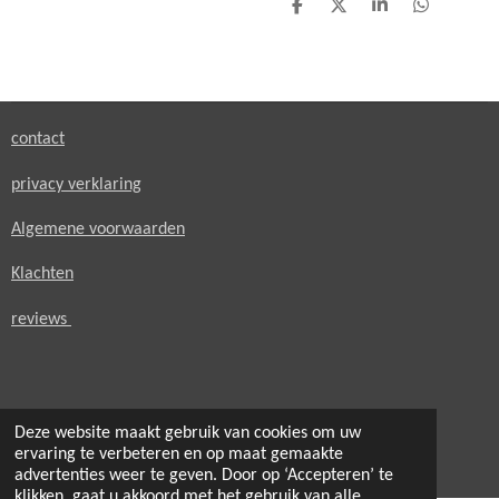
D
D
S
D
e
e
h
e
l
e
a
l
e
l
r
e
n
e
n
contact
privacy verklaring
Algemene voorwaarden
Klachten
reviews
Deze website maakt gebruik van cookies om uw
© 2021 - 2026 secondheaven.nl
ervaring te verbeteren en op maat gemaakte
Powered by
JouwWeb
advertenties weer te geven. Door op ‘Accepteren’ te
klikken, gaat u akkoord met het gebruik van alle