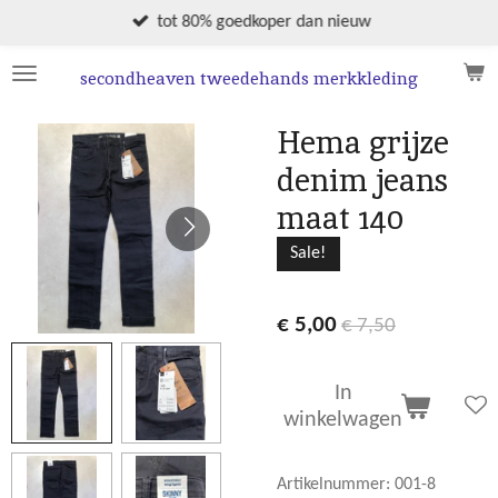
Ga
tot 80% goedkoper dan nieuw
direct
naar
secondheaven tweedehands merkkleding
de
hoofdinhoud
Hema grijze
denim jeans
maat 140
Sale!
€ 5,00
€ 7,50
In
winkelwagen
Artikelnummer:
001-8