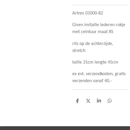
Artnm 01000-82
Given imitatie lederen rokje
met ceintuur maat XS
rits op de achterzijde,
stretch
taille 31cm lengte 45cm
ex evt. verzendkosten, gratis
verzenden vanaf 40,-
D
D
S
D
e
e
h
e
l
e
a
l
e
l
r
e
n
e
n