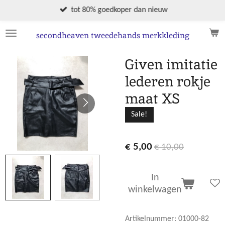
Ga
tot 80% goedkoper dan nieuw
direct
naar
secondheaven tweedehands merkkleding
de
hoofdinhoud
Given imitatie
lederen rokje
maat XS
Sale!
€ 5,00
€ 10,00
In
winkelwagen
Artikelnummer:
01000-82