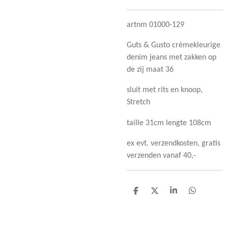
artnm 01000-129
Guts & Gusto crèmekleurige
denim jeans met zakken op
de zij maat 36
sluit met rits en knoop,
Stretch
taille 31cm lengte 108cm
ex evt. verzendkosten, gratis
verzenden vanaf 40,-
D
D
S
D
e
e
h
e
l
e
a
l
e
l
r
e