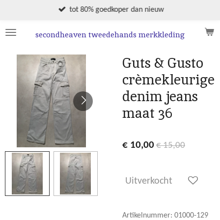
Ga
tot 80% goedkoper dan nieuw
direct
naar
secondheaven tweedehands merkkleding
de
hoofdinhoud
Guts & Gusto
crèmekleurige
denim jeans
maat 36
€ 10,00
€ 15,00
Uitverkocht
Artikelnummer:
01000-129