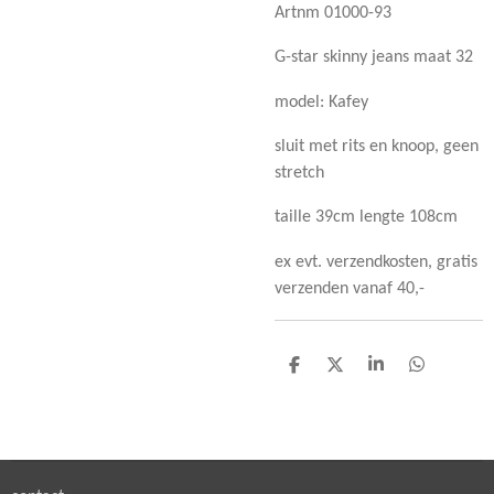
Artnm 01000-93
G-star skinny jeans maat 32
model: Kafey
sluit met rits en knoop, geen
stretch
taille 39cm lengte 108cm
ex evt. verzendkosten, gratis
verzenden vanaf 40,-
D
D
S
D
e
e
h
e
l
e
a
l
e
l
r
e
n
e
n