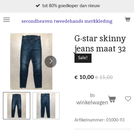
Ga
tot 80% goedkoper dan nieuw
direct
naar
secondheaven tweedehands merkkleding
de
hoofdinhoud
G-star skinny
jeans maat 32
Sale!
€ 10,00
€ 15,00
In
winkelwagen
Artikelnummer:
01000-93