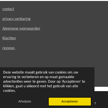
contact
privacy verklaring
Algemene voorwaarden
Klachten
reviews
Deze website maakt gebruik van cookies om uw
© 2021 - 2026 secondheaven.nl
ervaring te verbeteren en op maat gemaakte
Powered by
JouwWeb
advertenties weer te geven. Door op ‘Accepteren’ te
klikken, gaat u akkoord met het gebruik van alle
cookies.
Afwijzen
Accepteren
E-mailadres
Telefoonnummer
Kaart