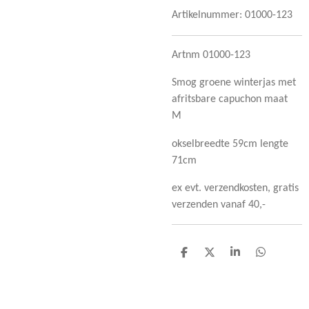
Artikelnummer:
01000-123
Artnm 01000-123
Smog groene winterjas met
afritsbare capuchon maat
M
okselbreedte 59cm lengte
71cm
ex evt. verzendkosten, gratis
verzenden vanaf 40,-
D
D
S
D
e
e
h
e
l
e
a
l
e
l
r
e
n
e
n