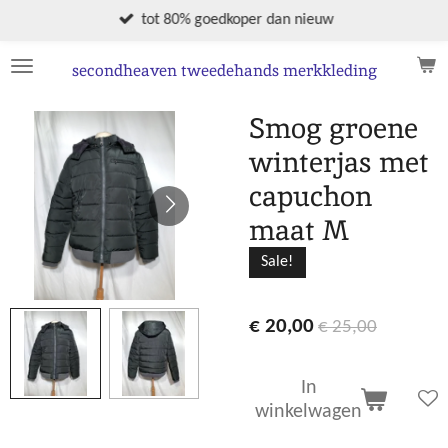
Ga
tot 80% goedkoper dan nieuw
direct
naar
secondheaven tweedehands merkkleding
de
hoofdinhoud
Smog groene
winterjas met
capuchon
maat M
Sale!
€ 20,00
€ 25,00
In
winkelwagen