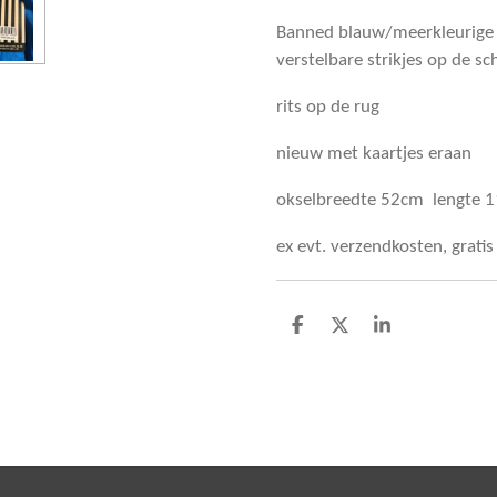
Banned blauw/meerkleurige
verstelbare strikjes op de s
rits op de rug
nieuw met kaartjes eraan
okselbreedte 52cm lengte 
ex evt. verzendkosten, grati
D
D
S
e
e
h
l
e
a
e
l
r
n
e