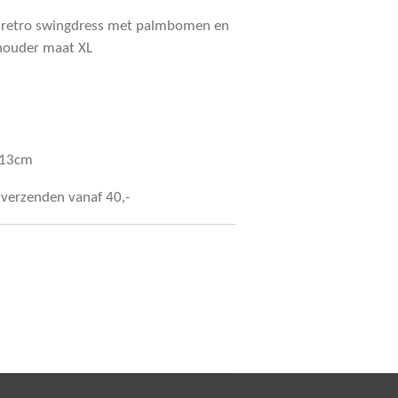
 retro swingdress met palmbomen en
chouder maat XL
113cm
s verzenden vanaf 40,-