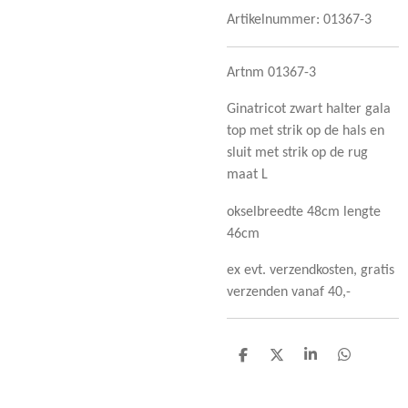
Artikelnummer:
01367-3
Artnm 01367-3
Ginatricot zwart halter gala
top met strik op de hals en
sluit met strik op de rug
maat L
okselbreedte 48cm lengte
46cm
ex evt. verzendkosten, gratis
verzenden vanaf 40,-
D
D
S
D
e
e
h
e
l
e
a
l
e
l
r
e