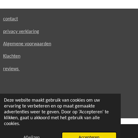
n
e
n
contact
privacy verklaring
Algemene voorwaarden
Klachten
reviews
Deze website maakt gebruik van cookies om uw
© 2021 - 2026 secondheaven.nl
ervaring te verbeteren en op maat gemaakte
Powered by
JouwWeb
advertenties weer te geven. Door op ‘Accepteren’ te
klikken, gaat u akkoord met het gebruik van alle
cookies.
Afwijzen
Accepteren