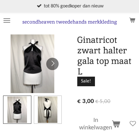
Ga
tot 80% goedkoper dan nieuw
direct
naar
secondheaven tweedehands merkkleding
de
hoofdinhoud
Ginatricot
zwart halter
gala top maat
L
Sale!
€ 3,00
€ 5,00
In
winkelwagen