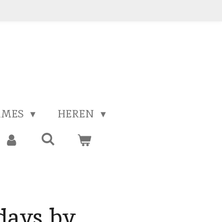
AMES
HEREN
days by