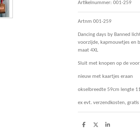
Artikelnummer:
001-259
Artnm 001-259
Dancing days by Banned lich
voorzijde, kapmouwtjes en b
maat 4XL
Sluit met knopen op de voor
nieuw met kaartjes eraan
okselbreedte 59cm lengte 
ex evt. verzendkosten, grati
D
D
S
e
e
h
l
e
a