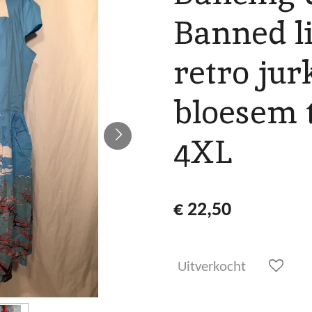
Banned l
retro jur
bloesem 
4XL
€ 22,50
Uitverkocht