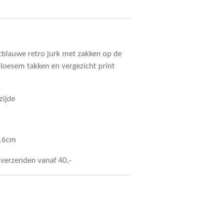
tblauwe retro jurk met zakken op de
loesem takken en vergezicht print
zijde
116cm
s verzenden vanaf 40,-