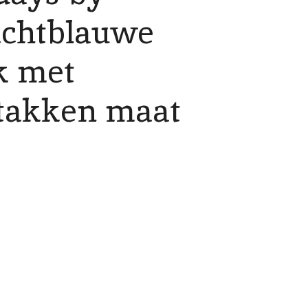
ichtblauwe
k met
takken maat