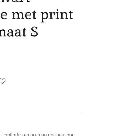
e met print
maat S
 konijntjes en oren op de capuchon