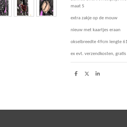
maat S
extra zakje op de mouw
nieuw met kaartjes eraan
okselbreedte 49cm lengte 
ex evt. verzendkosten, grati
D
D
S
e
e
h
l
e
a
e
l
r
n
e