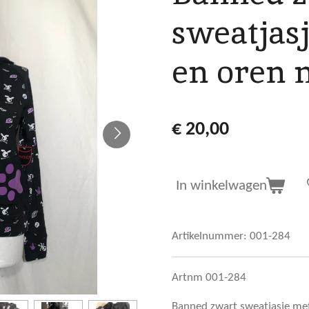
sweatjasj
en oren 
€ 20,00
In winkelwagen
Artikelnummer:
001-284
Artnm 001-284
Banned zwart sweatjasje met