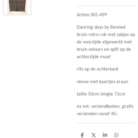
Artnm 001-499
Dancing days by Banned
bruin retro rok met zakjes op
de voorzijde afgewerkt met
bruin velours en split op de
achterzijde maat
rits op de achterkant
nieuw met kaartjes eraan
taille 50cm lengte 71cm
ex evt. verzendkosten, gratis
verzenden vanaf 40,-
D
D
S
D