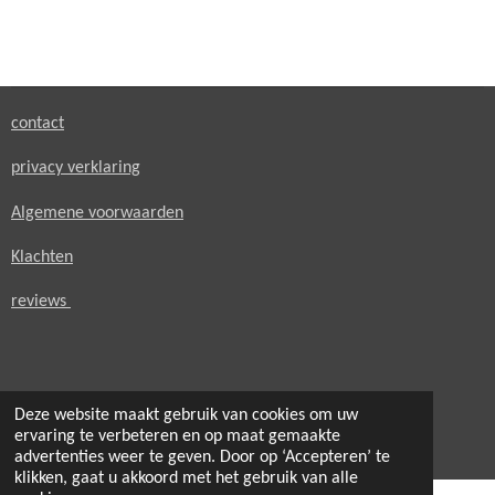
e
e
h
e
l
e
a
l
e
l
r
e
n
e
n
contact
privacy verklaring
Algemene voorwaarden
Klachten
reviews
Deze website maakt gebruik van cookies om uw
© 2021 - 2026 secondheaven.nl
ervaring te verbeteren en op maat gemaakte
Powered by
JouwWeb
advertenties weer te geven. Door op ‘Accepteren’ te
klikken, gaat u akkoord met het gebruik van alle