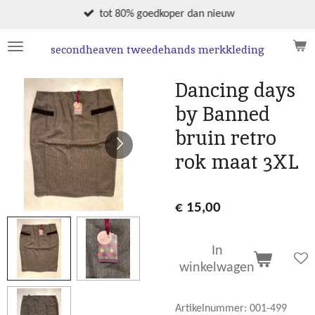
Ga
tot 80% goedkoper dan nieuw
direct
naar
secondheaven tweedehands merkkleding
de
hoofdinhoud
Dancing days
by Banned
bruin retro
rok maat 3XL
€ 15,00
In
winkelwagen
Artikelnummer:
001-499