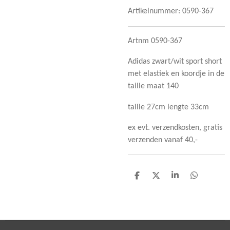
Artikelnummer:
0590-367
Artnm 0590-367
Adidas zwart/wit sport short
met elastiek en koordje in de
taille maat 140
taille 27cm lengte 33cm
ex evt. verzendkosten, gratis
verzenden vanaf 40,-
D
D
S
D
e
e
h
e
l
e
a
l
e
l
r
e
n
e
n