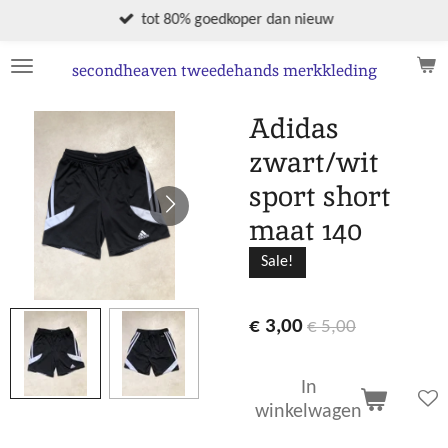
Ga
tot 80% goedkoper dan nieuw
direct
naar
secondheaven tweedehands merkkleding
de
hoofdinhoud
Adidas
zwart/wit
sport short
maat 140
Sale!
€ 3,00
€ 5,00
In
winkelwagen