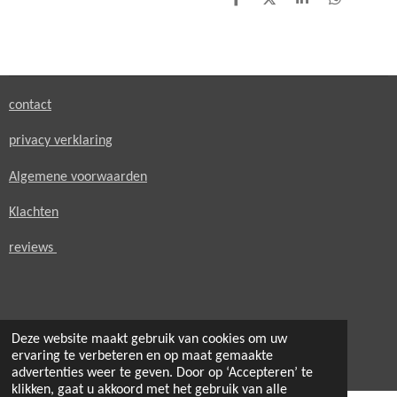
D
D
S
D
e
e
h
e
l
e
a
l
e
l
r
e
n
e
n
contact
privacy verklaring
Algemene voorwaarden
Klachten
reviews
Deze website maakt gebruik van cookies om uw
© 2021 - 2026 secondheaven.nl
ervaring te verbeteren en op maat gemaakte
Powered by
JouwWeb
advertenties weer te geven. Door op ‘Accepteren’ te
klikken, gaat u akkoord met het gebruik van alle