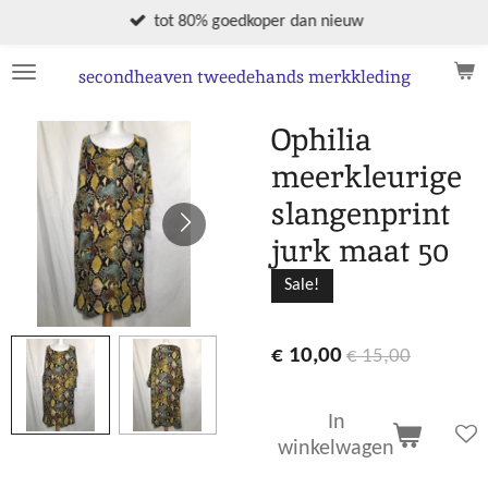
Ga
tot 80% goedkoper dan nieuw
direct
naar
secondheaven tweedehands merkkleding
de
hoofdinhoud
Ophilia
meerkleurige
slangenprint
jurk maat 50
Sale!
€ 10,00
€ 15,00
In
winkelwagen