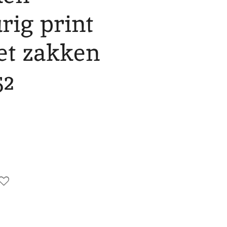
rig print
et zakken
52