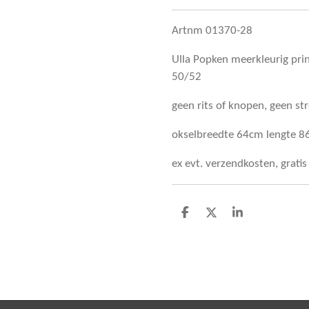
Artnm 01370-28
Ulla Popken meerkleurig prin
50/52
geen rits of knopen, geen st
okselbreedte 64cm lengte 
ex evt. verzendkosten, grati
D
D
S
e
e
h
l
e
a
e
l
r
n
e