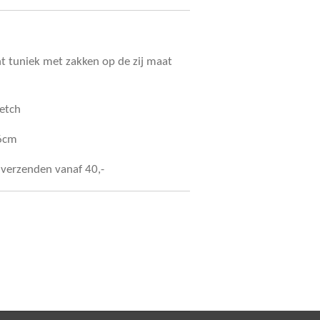
t tuniek met zakken op de zij maat
retch
86cm
s verzenden vanaf 40,-