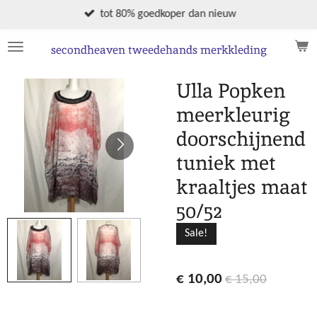
Ga
tot 80% goedkoper dan nieuw
direct
naar
secondheaven tweedehands merkkleding
de
hoofdinhoud
Ulla Popken
meerkleurig
doorschijnend
tuniek met
kraaltjes maat
50/52
Sale!
€ 10,00
€ 15,00