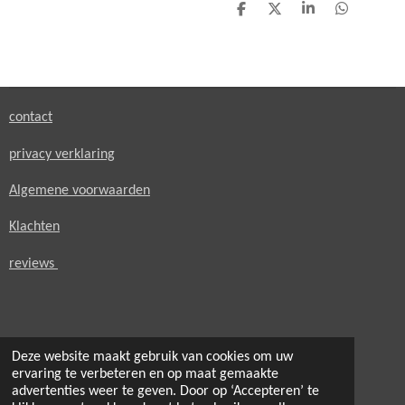
D
D
S
D
e
e
h
e
l
e
a
l
e
l
r
e
n
e
n
contact
privacy verklaring
Algemene voorwaarden
Klachten
reviews
Deze website maakt gebruik van cookies om uw
© 2021 - 2026 secondheaven.nl
ervaring te verbeteren en op maat gemaakte
Powered by
JouwWeb
advertenties weer te geven. Door op ‘Accepteren’ te