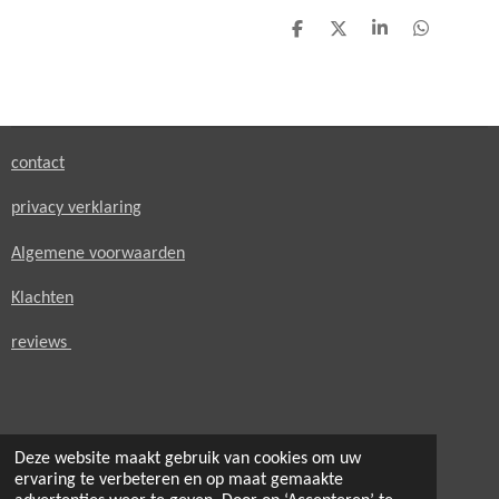
D
D
S
D
e
e
h
e
l
e
a
l
e
l
r
e
n
e
n
contact
privacy verklaring
Algemene voorwaarden
Klachten
reviews
Deze website maakt gebruik van cookies om uw
© 2021 - 2026 secondheaven.nl
ervaring te verbeteren en op maat gemaakte
Powered by
JouwWeb