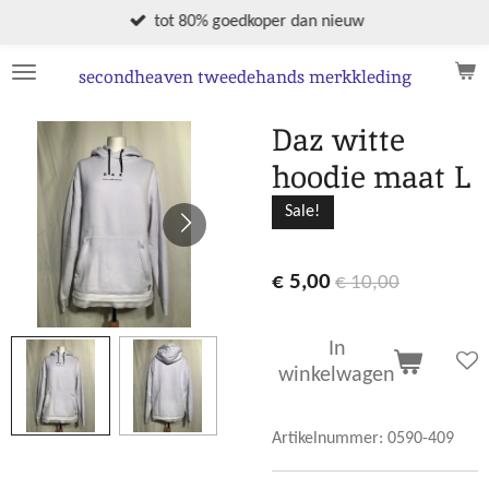
Ga
tot 80% goedkoper dan nieuw
direct
naar
secondheaven tweedehands merkkleding
de
hoofdinhoud
Daz witte
hoodie maat L
Sale!
€ 5,00
€ 10,00
In
winkelwagen
Artikelnummer:
0590-409