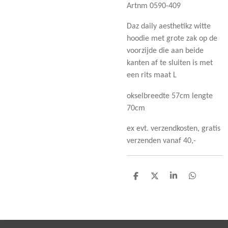
Artnm 0590-409
Daz daily aesthetikz witte
hoodie met grote zak op de
voorzijde die aan beide
kanten af te sluiten is met
een rits maat L
okselbreedte 57cm lengte
70cm
ex evt. verzendkosten, gratis
verzenden vanaf 40,-
D
D
S
D
e
e
h
e
l
e
a
l
e
l
r
e
n
e
n