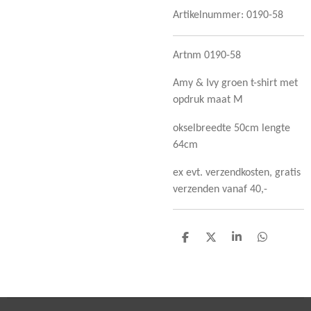
Artikelnummer:
0190-58
Artnm 0190-58
Amy & Ivy groen t-shirt met
opdruk maat M
okselbreedte 50cm lengte
64cm
ex evt. verzendkosten, gratis
verzenden vanaf 40,-
D
D
S
D
e
e
h
e
l
e
a
l
e
l
r
e
n
e
n