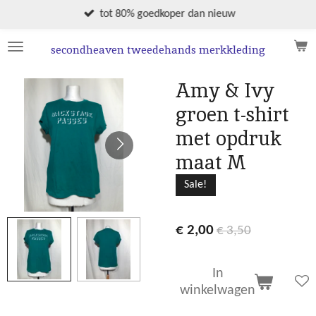
Ga
tot 80% goedkoper dan nieuw
direct
naar
secondheaven tweedehands merkkleding
de
hoofdinhoud
Amy & Ivy
groen t-shirt
met opdruk
maat M
Sale!
€ 2,00
€ 3,50
In
winkelwagen