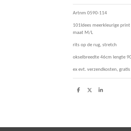
Artnm 0590-114
101Idees meerkleurige print
maat M/L
rits op de rug, stretch
okselbreedte 46cm lengte 
ex evt. verzendkosten, grati
D
D
S
e
e
h
l
e
a
e
l
r
n
e