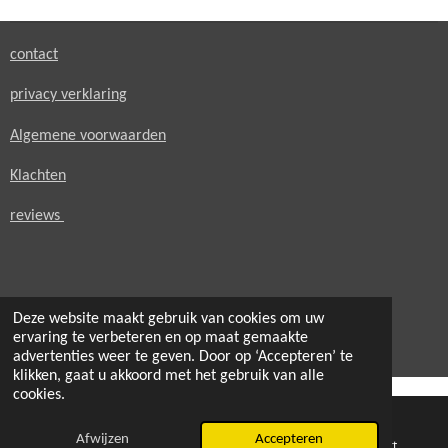
n
e
n
contact
privacy verklaring
Algemene voorwaarden
Klachten
reviews
Deze website maakt gebruik van cookies om uw
© 2021 - 2026 secondheaven.nl
ervaring te verbeteren en op maat gemaakte
Powered by
JouwWeb
advertenties weer te geven. Door op ‘Accepteren’ te
klikken, gaat u akkoord met het gebruik van alle
cookies.
Afwijzen
Accepteren
E-mailadres
Telefoonnummer
Kaart