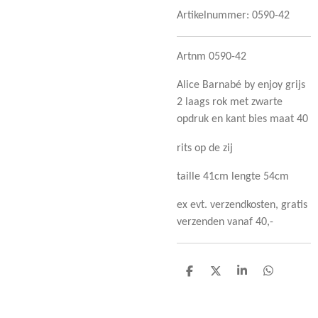
Artikelnummer:
0590-42
Artnm 0590-42
Alice Barnabé by enjoy grijs
2 laags rok met zwarte
opdruk en kant bies maat 40
rits op de zij
taille 41cm lengte 54cm
ex evt. verzendkosten, gratis
verzenden vanaf 40,-
D
D
S
D
e
e
h
e
l
e
a
l
e
l
r
e