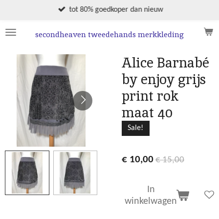
Ga
tot 80% goedkoper dan nieuw
direct
naar
secondheaven tweedehands merkkleding
de
hoofdinhoud
Alice Barnabé
by enjoy grijs
print rok
maat 40
Sale!
€ 10,00
€ 15,00
In
winkelwagen