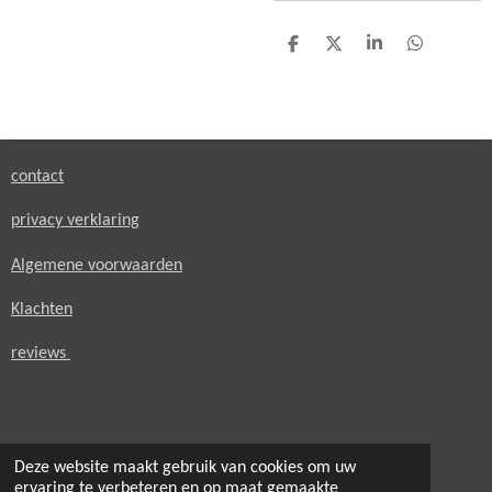
D
D
S
D
e
e
h
e
l
e
a
l
e
l
r
e
n
e
n
contact
privacy verklaring
Algemene voorwaarden
Klachten
reviews
Deze website maakt gebruik van cookies om uw
© 2021 - 2026 secondheaven.nl
ervaring te verbeteren en op maat gemaakte