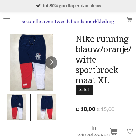
Ga
tot 80% goedkoper dan nieuw
direct
naar
secondheaven tweedehands merkkleding
de
hoofdinhoud
Nike running
blauw/oranje/
witte
sportbroek
maat XL
Sale!
€ 10,00
€ 15,00
In
winkelwagen