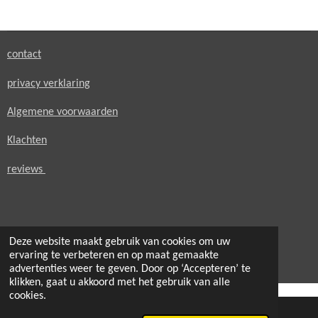
e
l
r
e
n
e
n
contact
privacy verklaring
Algemene voorwaarden
Klachten
reviews
Deze website maakt gebruik van cookies om uw
© 2021 - 2026 secondheaven.nl
ervaring te verbeteren en op maat gemaakte
Powered by
JouwWeb
advertenties weer te geven. Door op ‘Accepteren’ te
klikken, gaat u akkoord met het gebruik van alle
cookies.