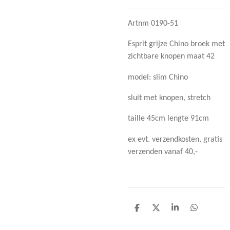
Artnm 0190-51
Esprit grijze Chino broek met
zichtbare knopen maat 42
model: slim Chino
sluit met knopen, stretch
taille 45cm lengte 91cm
ex evt. verzendkosten, gratis
verzenden vanaf 40,-
D
D
S
D
e
e
h
e
l
e
a
l