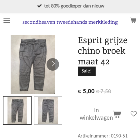
Ga
tot 80% goedkoper dan nieuw
direct
naar
secondheaven tweedehands merkkleding
de
hoofdinhoud
Esprit grijze
chino broek
maat 42
Sale!
€ 5,00
€ 7,50
In
winkelwagen
Artikelnummer:
0190-51