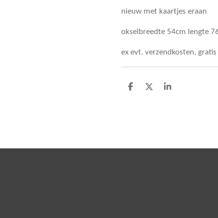
nieuw met kaartjes eraan
okselbreedte 54cm lengte 
ex evt. verzendkosten, grati
D
D
S
e
e
h
l
e
a
e
l
r
n
e