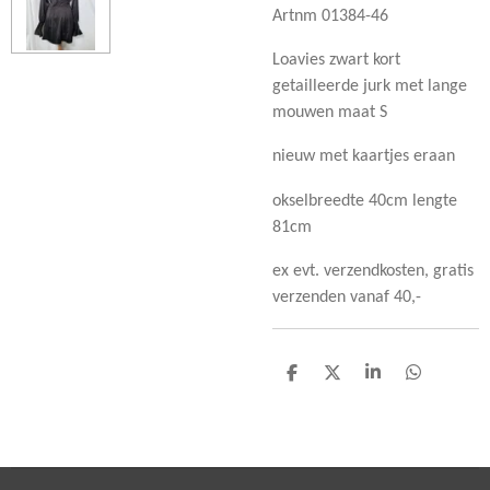
Artnm 01384-46
Loavies zwart kort
getailleerde jurk met lange
mouwen maat S
nieuw met kaartjes eraan
okselbreedte 40cm lengte
81cm
ex evt. verzendkosten, gratis
verzenden vanaf 40,-
D
D
S
D
e
e
h
e
l
e
a
l
e
l
r
e
n
e
n