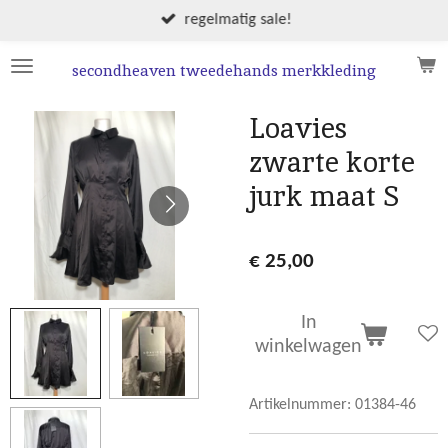
Ga
regelmatig sale!
direct
naar
secondheaven tweedehands merkkleding
de
hoofdinhoud
Loavies
zwarte korte
jurk maat S
€ 25,00
In
winkelwagen
Artikelnummer:
01384-46