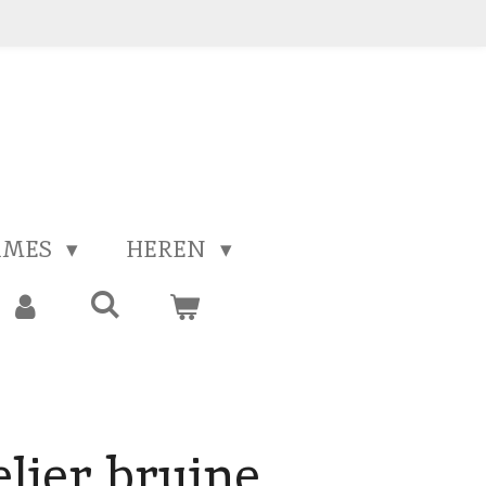
AMES
HEREN
elier bruine