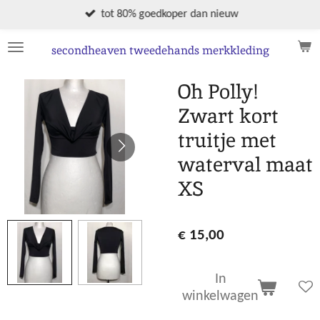
Ga
tot 80% goedkoper dan nieuw
direct
naar
secondheaven tweedehands merkkleding
de
hoofdinhoud
Oh Polly!
Zwart kort
truitje met
waterval maat
XS
€ 15,00
In
winkelwagen