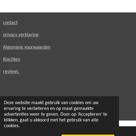
e
l
r
e
n
e
n
contact
privacy verklaring
Algemene voorwaarden
Klachten
reviews
Deze website maakt gebruik van cookies om uw
© 2021 - 2026 secondheaven.nl
ervaring te verbeteren en op maat gemaakte
Powered by
JouwWeb
advertenties weer te geven. Door op ‘Accepteren’ te
klikken, gaat u akkoord met het gebruik van alle
cookies.