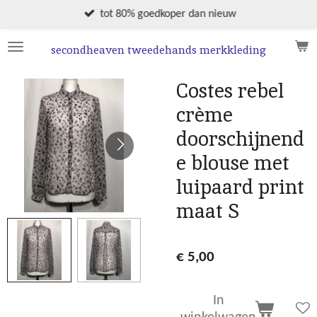
Ga
tot 80% goedkoper dan nieuw
direct
naar
secondheaven tweedehands merkkleding
de
hoofdinhoud
Costes rebel
crème
doorschijnend
e blouse met
luipaard print
maat S
€ 5,00
In