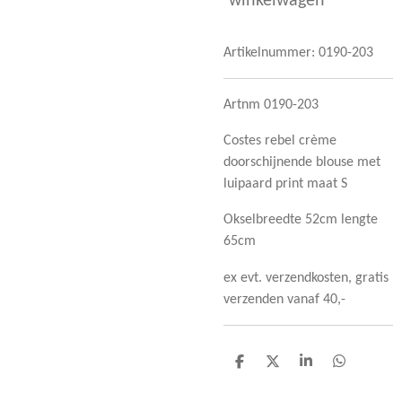
winkelwagen
Artikelnummer:
0190-203
Artnm 0190-203
Costes rebel crème
doorschijnende blouse met
luipaard print maat S
Okselbreedte 52cm lengte
65cm
ex evt. verzendkosten, gratis
verzenden vanaf 40,-
D
D
S
D
e
e
h
e
l
e
a
l