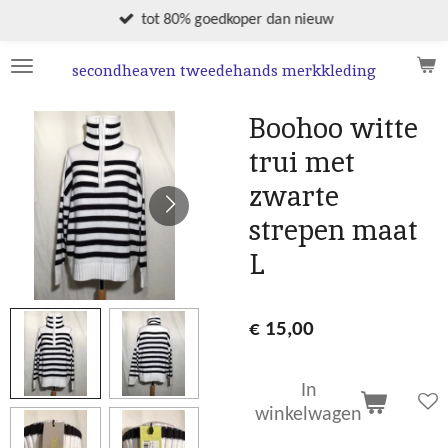
Ga
tot 80% goedkoper dan nieuw
direct
naar
secondheaven tweedehands merkkleding
de
hoofdinhoud
Boohoo witte
trui met
zwarte
strepen maat
L
€ 15,00
In
winkelwagen