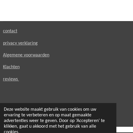
e
e
h
e
l
e
a
l
e
l
r
e
n
e
n
contact
privacy verklaring
Algemene voorwaarden
Klachten
reviews
Deze website maakt gebruik van cookies om uw
© 2021 - 2026 secondheaven.nl
ervaring te verbeteren en op maat gemaakte
Powered by
JouwWeb
advertenties weer te geven. Door op ‘Accepteren’ te
klikken, gaat u akkoord met het gebruik van alle
cookies.