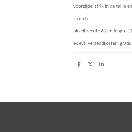
voorzijde, strik in de taille
stretch
okselbreedte 61cm lengte 
ex evt. verzendkosten, grati
D
D
S
e
e
h
l
e
a
e
l
r
n
e