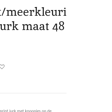
/meerkleuri
jurk maat 48
print jurk met knoopjes op de