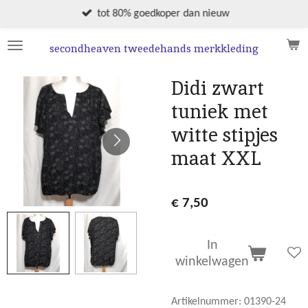
Ga
tot 80% goedkoper dan nieuw
direct
naar
secondheaven tweedehands merkkleding
de
hoofdinhoud
Didi zwart
tuniek met
witte stipjes
maat XXL
€ 7,50
In
winkelwagen
Artikelnummer:
01390-24