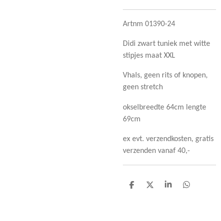
Artnm 01390-24
Didi zwart tuniek met witte
stipjes maat XXL
Vhals, geen rits of knopen,
geen stretch
okselbreedte 64cm lengte
69cm
ex evt. verzendkosten, gratis
verzenden vanaf 40,-
D
D
S
D
e
e
h
e
l
e
a
l
e
l
r
e