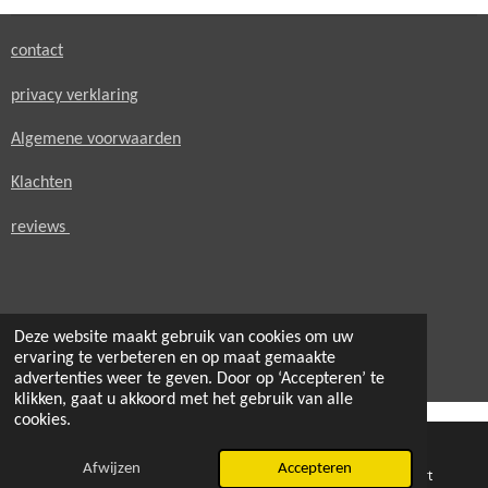
n
e
n
contact
privacy verklaring
Algemene voorwaarden
Klachten
reviews
Deze website maakt gebruik van cookies om uw
© 2021 - 2026 secondheaven.nl
ervaring te verbeteren en op maat gemaakte
Powered by
JouwWeb
advertenties weer te geven. Door op ‘Accepteren’ te
klikken, gaat u akkoord met het gebruik van alle
cookies.
Afwijzen
Accepteren
E-mailadres
Telefoonnummer
Kaart