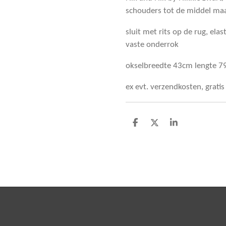
schouders tot de middel ma
sluit met rits op de rug, elast
vaste onderrok
okselbreedte 43cm lengte 
ex evt. verzendkosten, grati
D
D
S
e
e
h
l
e
a
e
l
r
n
e