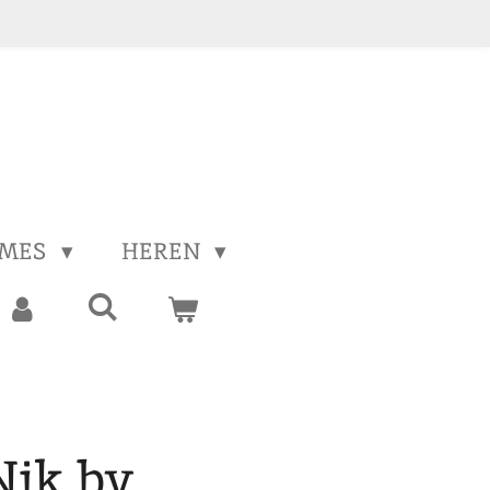
MES
HEREN
Nik by