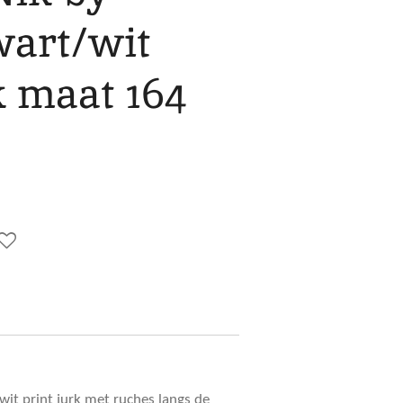
wart/wit
k maat 164
wit print jurk met ruches langs de