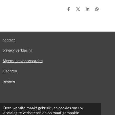
D
D
S
D
e
e
h
e
l
e
a
l
e
l
r
e
n
e
n
contact
privacy verklaring
Algemene voorwaarden
Klachten
reviews
Deze website maakt gebruik van cookies om uw
© 2021 - 2026 secondheaven.nl
ervaring te verbeteren en op maat gemaakte
Powered by
JouwWeb