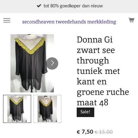
Ga
tot 80% goedkoper dan nieuw
direct
naar
secondheaven tweedehands merkkleding
de
hoofdinhoud
Donna Gi
zwart see
through
tuniek met
kant en
groene ruche
maat 48
Sale!
€ 7,50
€ 15,00